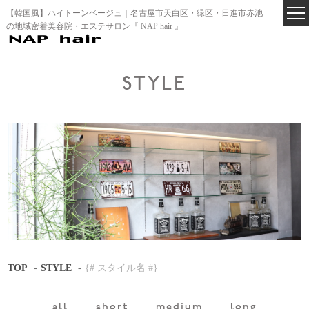
【韓国風】ハイトーンベージュ｜名古屋市天白区・緑区・日進市赤池
の地域密着美容院・エステサロン『 NAP hair 』
STYLE
TOP
STYLE
{# スタイル名 #}
all
short
medium
long