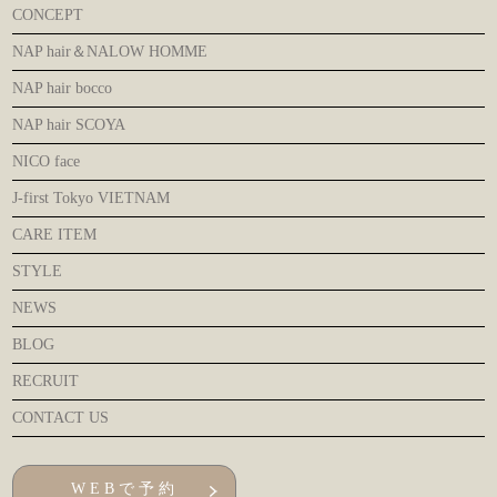
CONCEPT
NAP hair＆NALOW HOMME
NAP hair bocco
NAP hair SCOYA
NICO face
J-first Tokyo VIETNAM
CARE ITEM
STYLE
NEWS
BLOG
RECRUIT
CONTACT US
WEBで予約