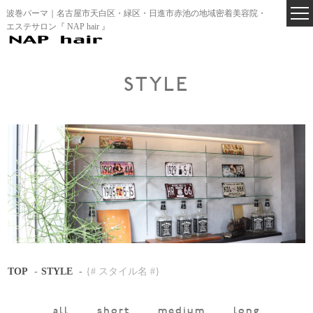
波巻パーマ｜名古屋市天白区・緑区・日進市赤池の地域密着美容院・
エステサロン『 NAP hair 』
STYLE
TOP
STYLE
{# スタイル名 #}
all
short
medium
long