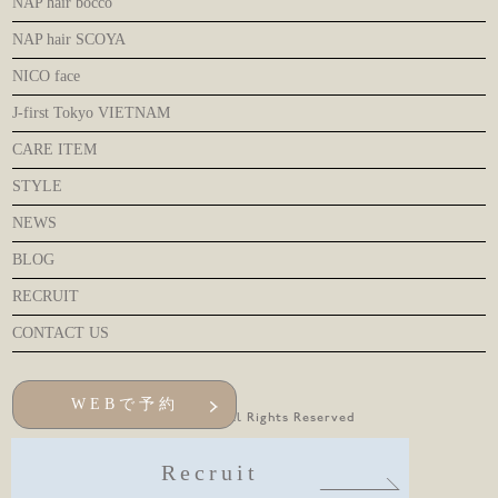
NAP hair bocco
NAP hair SCOYA
NICO face
J-first Tokyo VIETNAM
CARE ITEM
STYLE
NEWS
BLOG
RECRUIT
CONTACT US
WEBで予約
© NAP hair All Rights Reserved
Recruit