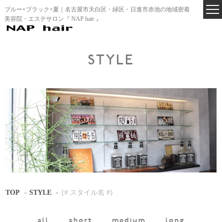
ブルー×ブラック×夏｜名古屋市天白区・緑区・日進市赤池の地域密着
美容院・エステサロン『 NAP hair 』
STYLE
TOP
STYLE
{# スタイル名 #}
all
short
medium
long