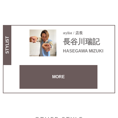
stylist
店長
STYLIST
長谷川瑞記
HASEGAWA MIZUKI
MORE