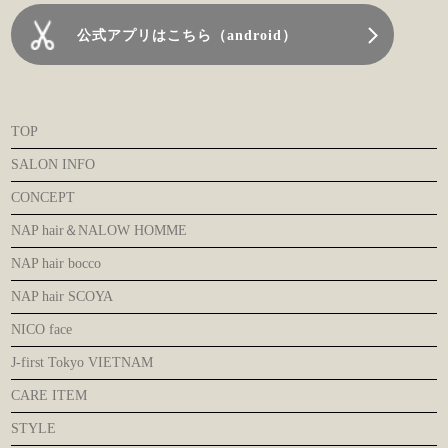
公式アプリはこちら（android）
TOP
SALON INFO
CONCEPT
NAP hair＆NALOW HOMME
NAP hair bocco
NAP hair SCOYA
NICO face
J-first Tokyo VIETNAM
CARE ITEM
STYLE