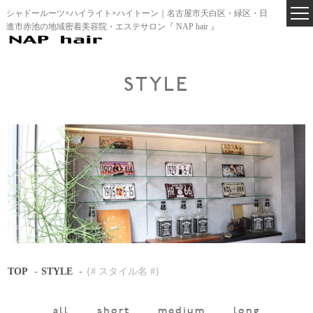
シャドールーツ×ハイライト×ハイトーン｜名古屋市天白区・緑区・日
進市赤池の地域密着美容院・エステサロン『 NAP hair 』
STYLE
TOP
STYLE
{# スタイル名 #}
all
short
medium
long