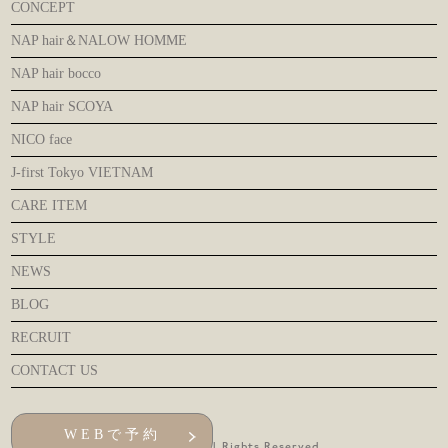
CONCEPT
NAP hair＆NALOW HOMME
NAP hair bocco
NAP hair SCOYA
NICO face
J-first Tokyo VIETNAM
CARE ITEM
STYLE
NEWS
BLOG
RECRUIT
CONTACT US
WEBで予約
© NAP hair All Rights Reserved