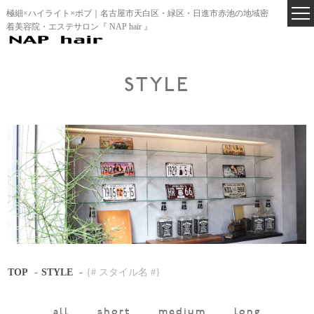
極細×ハイライト×ボブ｜名古屋市天白区・緑区・日進市赤池の地域密
着美容院・エステサロン『 NAP hair 』
STYLE
TOP
STYLE
{# スタイル名 #}
all
short
medium
long