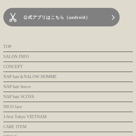
公式アプリはこちら（android）
TOP
SALON INFO
CONCEPT
NAP hair＆NALOW HOMME
NAP hair bocco
NAP hair SCOYA
NICO face
J-first Tokyo VIETNAM
CARE ITEM