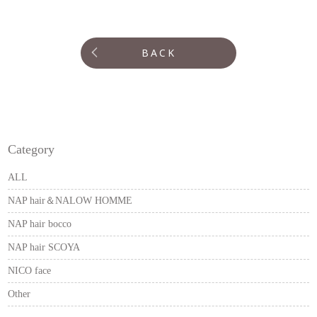
BACK
Category
ALL
NAP hair＆NALOW HOMME
NAP hair bocco
NAP hair SCOYA
NICO face
Other