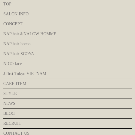
TOP
SALON INFO
CONCEPT
NAP hair＆NALOW HOMME
NAP hair bocco
NAP hair SCOYA
NICO face
J-first Tokyo VIETNAM
CARE ITEM
STYLE
NEWS
BLOG
RECRUIT
CONTACT US