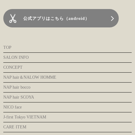
公式アプリはこちら（android）
TOP
SALON INFO
CONCEPT
NAP hair＆NALOW HOMME
NAP hair bocco
NAP hair SCOYA
NICO face
J-first Tokyo VIETNAM
CARE ITEM