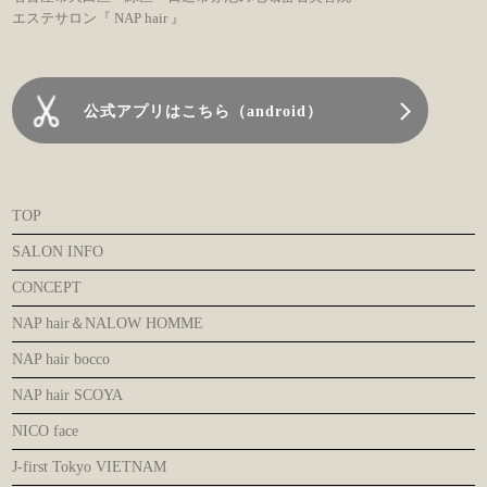
エステサロン『 NAP hair 』
公式アプリはこちら（android）
TOP
SALON INFO
CONCEPT
NAP hair＆NALOW HOMME
NAP hair bocco
NAP hair SCOYA
NICO face
J-first Tokyo VIETNAM