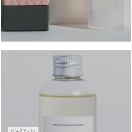
N.(エヌドット)