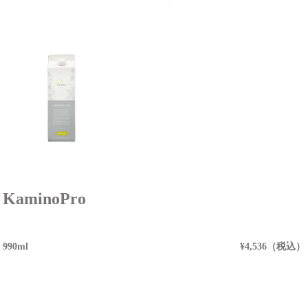
KaminoPro
990ml
¥4,536（税込）