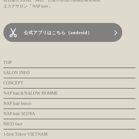
エステサロン『 NAP hair 』
公式アプリはこちら（android）
TOP
SALON INFO
CONCEPT
NAP hair＆NALOW HOMME
NAP hair bocco
NAP hair SCOYA
NICO face
J-first Tokyo VIETNAM