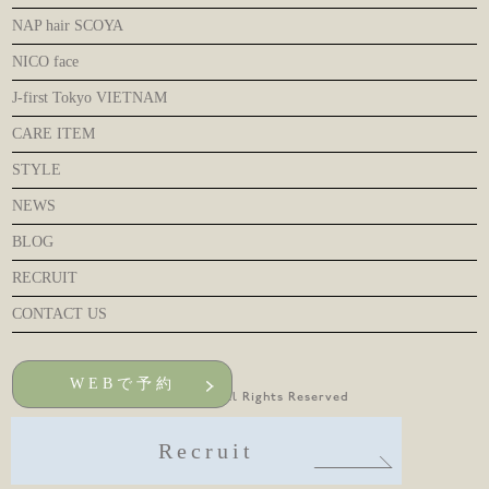
NAP hair SCOYA
NICO face
J-first Tokyo VIETNAM
CARE ITEM
STYLE
NEWS
BLOG
RECRUIT
CONTACT US
WEBで予約
© NAP hair All Rights Reserved
Recruit